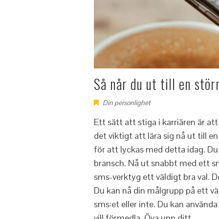
Så når du ut till en stö
Din personlighet
Ett sätt att stiga i karriären är a
det viktigt att lära sig nå ut til
för att lyckas med detta idag. Du
bransch. Nå ut snabbt med ett sms
sms-verktyg ett väldigt bra val. 
Du kan nå din målgrupp på ett väld
sms:et eller inte. Du kan använd
vill förmedla. Öva upp ditt…