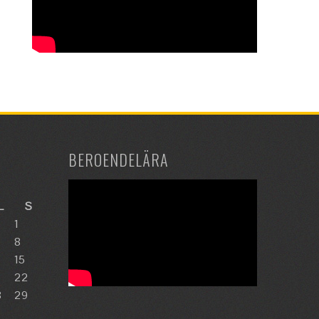
BEROENDELÄRA
L
S
1
8
15
22
8
29