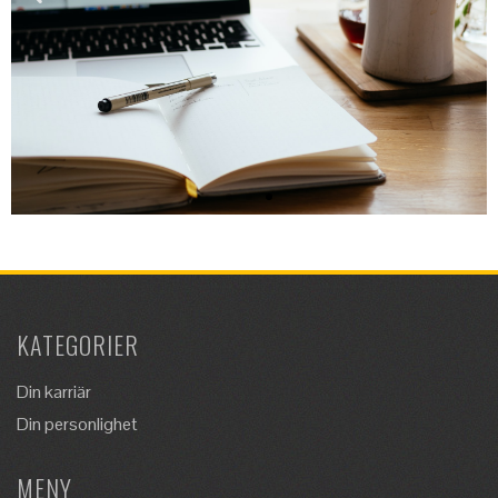
En andra karriär: starta
KATEGORIER
eget företag
Din karriär
Du vill göra något nytt i livet, ta ett kliv i
Din personlighet
karriären, men har inte rätt utbildning...
MENY