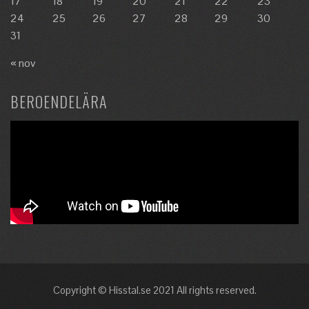
17
18
19
20
21
22
23
24
25
26
27
28
29
30
31
« nov
BEROENDELÄRA