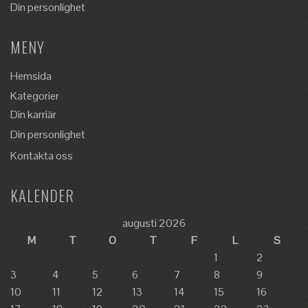
Din personlighet
MENY
Hemsida
Kategorier
Din karriär
Din personlighet
Kontakta oss
KALENDER
augusti 2026
M
T
O
T
F
L
S
1
2
3
4
5
6
7
8
9
10
11
12
13
14
15
16